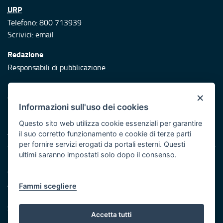
URP
Telefono: 800 713939
Scrivici:
email
Redazione
Responsabili di pubblicazione
Protezione civile
×
Vai al sito di Protezione Civile Puglia
Informazioni sull'uso dei cookies
Iniziativa finanziata con risorse del POR Puglia 2014/2020 -
Questo sito web utilizza cookie essenziali per garantire
Asse XI
il suo corretto funzionamento e cookie di terze parti
per fornire servizi erogati da portali esterni. Questi
ultimi saranno impostati solo dopo il consenso.
Note legali
Cookie e privacy
Atti di notifica
Fammi scegliere
Feed RSS
Servizi Intranet
Accetta tutti