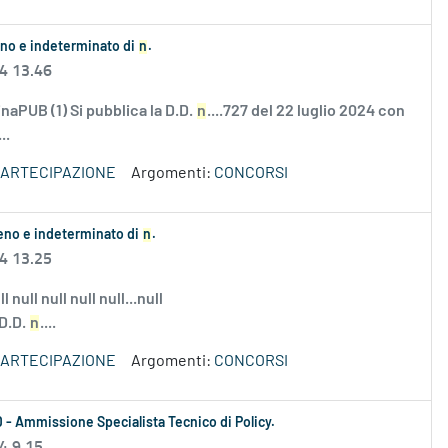
ieno e indeterminato di
n
.
24 13.46
naPUB (1) Si pubblica la D.D.
n
....727 del 22 luglio 2024 con
..
 PARTECIPAZIONE
Argomenti:
CONCORSI
ieno e indeterminato di
n
.
24 13.25
l null null null null...null
D.D.
n
....
 PARTECIPAZIONE
Argomenti:
CONCORSI
 D - Ammissione Specialista Tecnico di Policy.
4 9.15