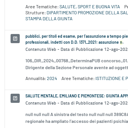
Aree Tematiche:
SALUTE, SPORT E BUONA VITA
P
Strutture:
DIPARTIMENTO PROMOZIONE DELLA SA
STAMPA DELLA GIUNTA
pubblici, per titoli ed esame, per l’assunzione a tempo p
professionali, indetti con D.D. 1371_2021: assunzione
n
.
Contenuto Web -
Data di Pubblicazione 12-ago-20
106_DIR_2024_00768_DeterminaPUB concorso_01.jp
Dirigente della Sezione Personale avente ad oggetto
Annualità:
2024
Aree Tematiche:
ISTITUZIONE E
SALUTE MENTALE, EMILIANO E PIEMONTESE: GIUNTA APP
Contenuto Web -
Data di Pubblicazione 12-ago-20
null null null A sinistra del testo null null nul
regionale ha ampliato l’accesso dei pazienti psichiat