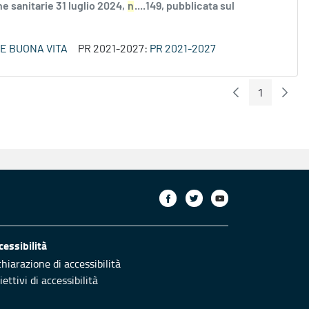
e sanitarie 31 luglio 2024,
n
....149, pubblicata sul
 E BUONA VITA
PR 2021-2027:
PR 2021-2027
1
Pagina Preceden
Pagin
Pagina
cessibilità
chiarazione di accessibilità
ettivi di accessibilità