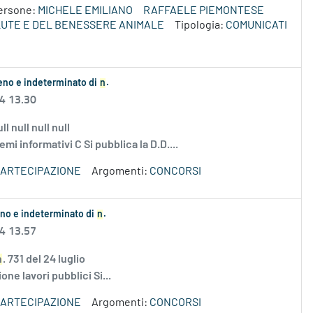
ersone:
MICHELE EMILIANO
RAFFAELE PIEMONTESE
LUTE E DEL BENESSERE ANIMALE
Tipologia:
COMUNICATI
ieno e indeterminato di
n
.
24 13.30
ll null null null
 informativi C Si pubblica la D.D....
 PARTECIPAZIONE
Argomenti:
CONCORSI
ieno e indeterminato di
n
.
24 13.57
n
. 731 del 24 luglio
 lavori pubblici Si...
 PARTECIPAZIONE
Argomenti:
CONCORSI