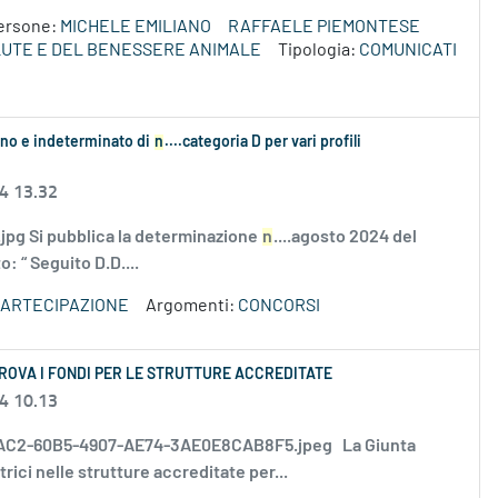
ersone:
MICHELE EMILIANO
RAFFAELE PIEMONTESE
LUTE E DEL BENESSERE ANIMALE
Tipologia:
COMUNICATI
ieno e indeterminato di
n
....categoria D per vari profili
24 13.32
g Si pubblica la determinazione
n
....agosto 2024 del
: “ Seguito D.D....
 PARTECIPAZIONE
Argomenti:
CONCORSI
ROVA I FONDI PER LE STRUTTURE ACCREDITATE
24 10.13
l 389C8AC2-60B5-4907-AE74-3AE0E8CAB8F5.jpeg La Giunta
rici nelle strutture accreditate per...