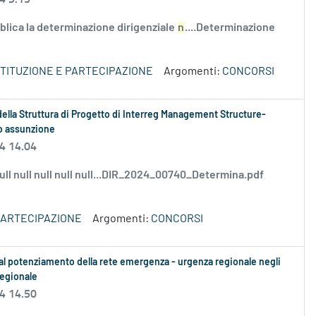
lica la determinazione dirigenziale
n
....Determinazione
STITUZIONE E PARTECIPAZIONE
Argomenti:
CONCORSI
 della Struttura di Progetto di Interreg Management Structure-
io assunzione
24 14.04
 null null null null null...DIR_2024_00740_Determina.pdf
 PARTECIPAZIONE
Argomenti:
CONCORSI
e al potenziamento della rete emergenza - urgenza regionale negli
Regionale
24 14.50