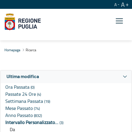
A
A
Ricerca
Homepage
Ricerca
Ultima modifica
Ora Passata
(0)
Passate 24 Ore
(4)
Settimana Passata
(19)
Mese Passato
(74)
Anno Passato
(832)
Intervallo Personalizzato…
(3)
Da