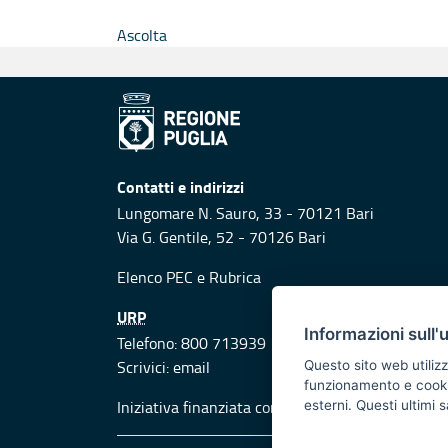
Ascolta
Contatti e indirizzi
Lungomare N. Sauro, 33 - 70121 Bari
Via G. Gentile, 52 - 70126 Bari
Elenco PEC
e
Rubrica
URP
Informazioni sull'
Telefono: 800 713939
Scrivici:
email
Questo sito web utilizz
funzionamento e cookie 
Iniziativa finanziata con risorse del POR Puglia
esterni. Questi ultimi