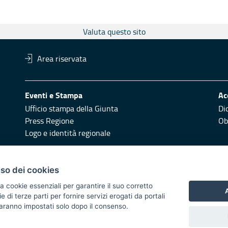
Valuta questo sito
Area riservata
Eventi e Stampa
Ac
Ufficio stampa della Giunta
Di
Press Regione
Obi
Logo e identità regionale
Redazione
Pr
uso dei cookies
Responsabili di pubblicazione
Vai
a cookie essenziali per garantire il suo corretto
A
di terze parti per fornire servizi erogati da portali
 2014/2020 - Asse XI
 saranno impostati solo dopo il consenso.