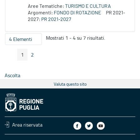
Aree Tematiche:
TURISMO E CULTURA
Argomenti:
FONDO DI ROTAZIONE
PR 2021-
2027:
PR 2021-2027
Mostrati 1 - 4 su 7 risultati.
4 Elementi
Per pagina
1
2
Pagina Precedente
Pagina Seguente
Pagina
Pagina
Ascolta
Valuta questo sito
Area riservata