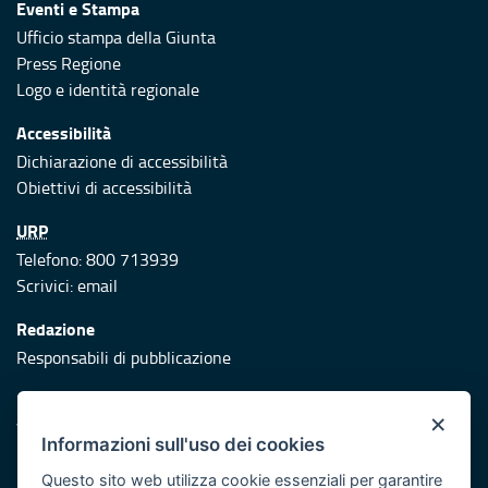
Eventi e Stampa
Ufficio stampa della Giunta
Press Regione
Logo e identità regionale
Accessibilità
Dichiarazione di accessibilità
Obiettivi di accessibilità
URP
Telefono: 800 713939
Scrivici:
email
Redazione
Responsabili di pubblicazione
Protezione civile
×
Vai al sito di Protezione Civile Puglia
Informazioni sull'uso dei cookies
Iniziativa finanziata con risorse del POR Puglia 2014/2020 -
Questo sito web utilizza cookie essenziali per garantire