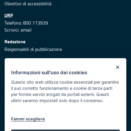
Obiettivi di accessibilità
URP
Telefono: 800 713939
Scrivici:
email
Redazione
Responsabili di pubblicazione
Protezione civile
×
Vai al sito di Protezione Civile Puglia
Informazioni sull'uso dei cookies
Iniziativa finanziata con risorse del POR Puglia 2014/2020 -
Questo sito web utilizza cookie essenziali per garantire
Asse XI
il suo corretto funzionamento e cookie di terze parti
per fornire servizi erogati da portali esterni. Questi
ultimi saranno impostati solo dopo il consenso.
Note legali
Cookie e privacy
Atti di notifica
Fammi scegliere
Feed RSS