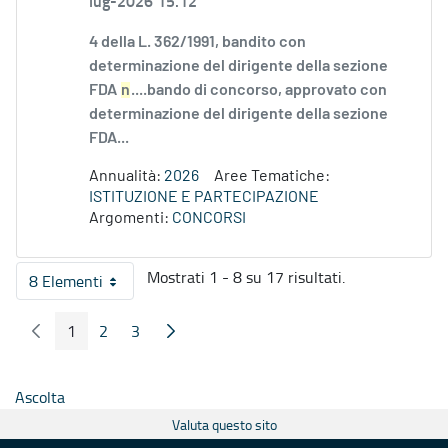
lug-2026 15.12
4 della L. 362/1991, bandito con
determinazione del dirigente della sezione
FDA
n
....bando di concorso, approvato con
determinazione del dirigente della sezione
FDA...
Annualità:
2026
Aree Tematiche:
ISTITUZIONE E PARTECIPAZIONE
Argomenti:
CONCORSI
Mostrati 1 - 8 su 17 risultati.
8 Elementi
Per pagina
1
2
3
Pagina Precedente
Pagina Seguente
Pagina
Pagina
Pagina
Ascolta
Valuta questo sito