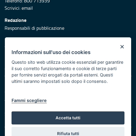
Telefono: 800 713939
Scrivici:
email
Redazione
Responsabili di pubblicazione
Protezione civile
×
Vai al sito di Protezione Civile Puglia
Informazioni sull'uso dei cookies
Iniziativa finanziata con risorse del POR Puglia 2014/2020 -
Questo sito web utilizza cookie essenziali per garantire
Asse XI
il suo corretto funzionamento e cookie di terze parti
per fornire servizi erogati da portali esterni. Questi
ultimi saranno impostati solo dopo il consenso.
Note legali
Cookie e privacy
Atti di notifica
Fammi scegliere
Feed RSS
Servizi Intranet
Accetta tutti
Rifiuta tutti