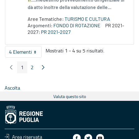
n
....medesimo provvedimento dirigenziale si
dà atto inoltre della valutazione delle...
Aree Tematiche:
TURISMO E CULTURA
Argomenti:
FONDO DI ROTAZIONE
PR 2021-
2027:
PR 2021-2027
Mostrati 1 - 4 su 5 risultati.
4 Elementi
Per pagina
1
2
Pagina Precedente
Pagina Seguente
Pagina
Pagina
Ascolta
Valuta questo sito
Area riservata