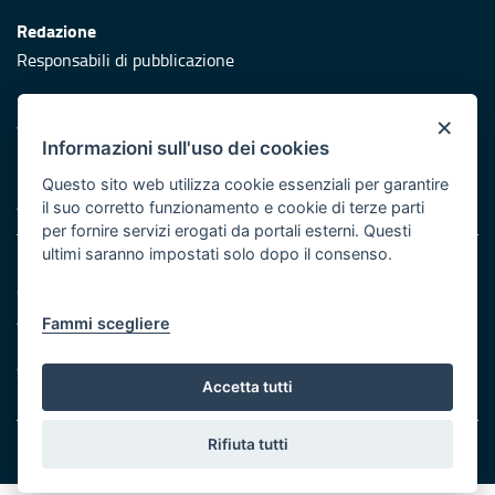
Redazione
Responsabili di pubblicazione
Protezione civile
×
Vai al sito di Protezione Civile Puglia
Informazioni sull'uso dei cookies
Iniziativa finanziata con risorse del POR Puglia 2014/2020 -
Questo sito web utilizza cookie essenziali per garantire
Asse XI
il suo corretto funzionamento e cookie di terze parti
per fornire servizi erogati da portali esterni. Questi
ultimi saranno impostati solo dopo il consenso.
Note legali
Cookie e privacy
Atti di notifica
Fammi scegliere
Feed RSS
Servizi Intranet
Accetta tutti
Rifiuta tutti
© Regione Puglia