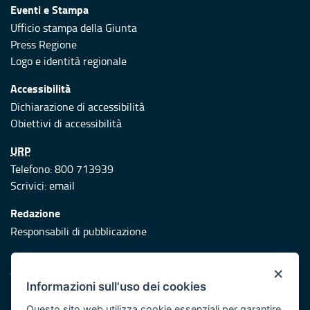
Eventi e Stampa
Ufficio stampa della Giunta
Press Regione
Logo e identità regionale
Accessibilità
Dichiarazione di accessibilità
Obiettivi di accessibilità
URP
Telefono: 800 713939
Scrivici:
email
Redazione
Responsabili di pubblicazione
Protezione civile
×
Vai al sito di Protezione Civile Puglia
Informazioni sull'uso dei cookies
Iniziativa finanziata con risorse del POR Puglia 2014/2020 -
Questo sito web utilizza cookie essenziali per garantire