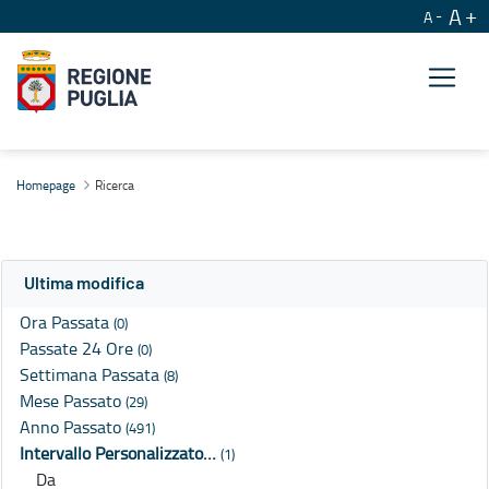
A
A
Ricerca
Homepage
Ricerca
Ultima modifica
Ora Passata
(0)
Passate 24 Ore
(0)
Settimana Passata
(8)
Mese Passato
(29)
Anno Passato
(491)
Intervallo Personalizzato…
(1)
Da