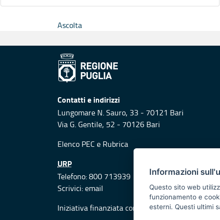
Ascolta
Contatti e indirizzi
Lungomare N. Sauro, 33 - 70121 Bari
Via G. Gentile, 52 - 70126 Bari
Elenco PEC
e
Rubrica
URP
Informazioni sull'
Telefono: 800 713939
Scrivici:
email
Questo sito web utilizz
funzionamento e cookie 
Iniziativa finanziata con risorse del POR Puglia
esterni. Questi ultimi