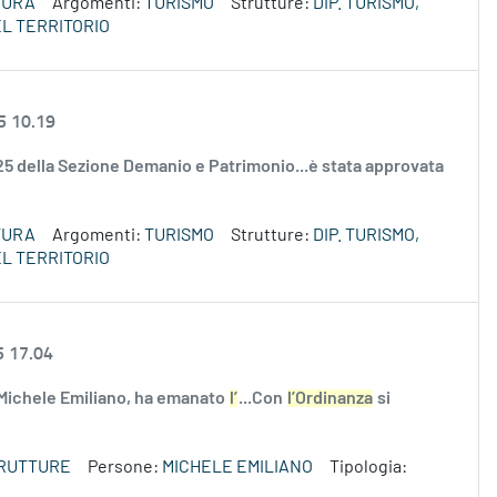
TURA
Argomenti:
TURISMO
Strutture:
DIP. TURISMO,
L TERRITORIO
5 10.19
2025 della Sezione Demanio e Patrimonio...è stata approvata
TURA
Argomenti:
TURISMO
Strutture:
DIP. TURISMO,
L TERRITORIO
5 17.04
 Michele Emiliano, ha emanato
l’
...Con
l’Ordinanza
si
TRUTTURE
Persone:
MICHELE EMILIANO
Tipologia: