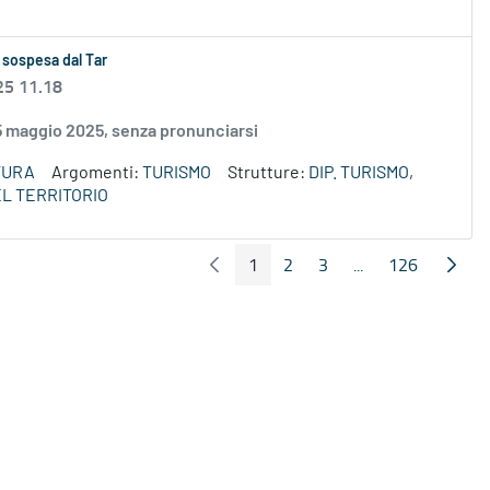
 sospesa dal Tar
25 11.18
15 maggio 2025, senza pronunciarsi
TURA
Argomenti:
TURISMO
Strutture:
DIP. TURISMO,
L TERRITORIO
1
2
3
...
126
Pagina Precedente
Pagin
Pagina
Pagina
Pagina
Pagine intermedi
Pagina