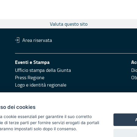
Valuta questo sito
Area riservata
Eventi e Stampa
Ac
Ufficio stampa della Giunta
Di
Press Regione
Obi
Logo e identità regionale
Redazione
Pr
uso dei cookies
Responsabili di pubblicazione
Vai
a cookie essenziali per garantire il suo corretto
A
di terze parti per fornire servizi erogati da portali
 2014/2020 - Asse XI
 saranno impostati solo dopo il consenso.