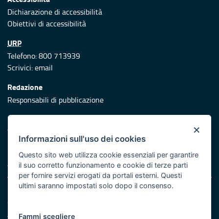
Dichiarazione di accessibilità
Obiettivi di accessibilità
URP
Telefono: 800 713939
Scrivici:
email
Redazione
Responsabili di pubblicazione
Protezione civile
×
Vai al sito di Protezione Civile Puglia
Informazioni sull'uso dei cookies
Iniziativa finanziata con risorse del POR Puglia 2014/2020 -
Questo sito web utilizza cookie essenziali per garantire
Asse XI
il suo corretto funzionamento e cookie di terze parti
per fornire servizi erogati da portali esterni. Questi
ultimi saranno impostati solo dopo il consenso.
Note legali
Cookie e privacy
Atti di notifica
Fammi scegliere