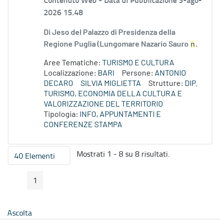
2026 15.48
Di Jeso del Palazzo di Presidenza della
Regione Puglia (Lungomare Nazario Sauro
n
.
Aree Tematiche:
TURISMO E CULTURA
Localizzazione:
BARI
Persone:
ANTONIO
DECARO
SILVIA MIGLIETTA
Strutture:
DIP.
TURISMO, ECONOMIA DELLA CULTURA E
VALORIZZAZIONE DEL TERRITORIO
Tipologia:
INFO, APPUNTAMENTI E
CONFERENZE STAMPA
Mostrati 1 - 8 su 8 risultati.
40 Elementi
Per pagina
1
Pagina Precedente
Pagina Seguente
Pagina
Ascolta