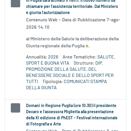
In Puglia sarà attivato il 116117, il nuovo numero da
chiamare per l’assistenza territoriale. Dal Ministero
è giunta l’autorizzazione
Contenuto Web -
Data di Pubblicazione 7-ago-
2026 14.10
al Ministero della Salute la deliberazione della
Giunta regionale della Puglia
n
.
Annualità:
2026
Aree Tematiche:
SALUTE,
SPORT E BUONA VITA
Strutture:
DIP.
PROMOZIONE DELLA SALUTE, DEL
BENESSERE SOCIALE E DELLO SPORT PER
TUTTI
Tipologia:
COMUNICATI STAMPA
DELLA GIUNTA
Domani in Regione Puglia (ore 10.30) il presidente
Decaro e l’assessora Miglietta alla presentazione
della XI edizione di PhEST – Festival internazionale
di Fotografia e Arte
Contenuto Web -
Data di Pubblicazione 3-ago-