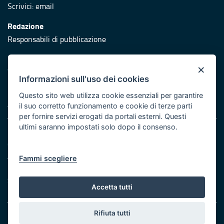
Scrivici:
email
Redazione
Responsabili di pubblicazione
Protezione civile
×
Vai al sito di Protezione Civile Puglia
Informazioni sull'uso dei cookies
Iniziativa finanziata con risorse del POR Puglia 2014/2020 -
Questo sito web utilizza cookie essenziali per garantire
Asse XI
il suo corretto funzionamento e cookie di terze parti
per fornire servizi erogati da portali esterni. Questi
ultimi saranno impostati solo dopo il consenso.
Note legali
Cookie e privacy
Atti di notifica
Fammi scegliere
Feed RSS
Servizi Intranet
Accetta tutti
Rifiuta tutti
© Regione Puglia