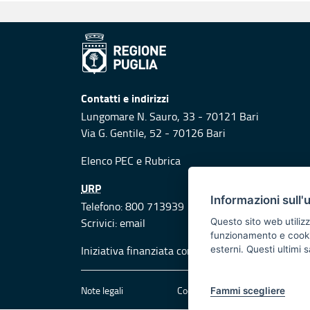
Contatti e indirizzi
Lungomare N. Sauro, 33 - 70121 Bari
Via G. Gentile, 52 - 70126 Bari
Elenco PEC
e
Rubrica
URP
Informazioni sull'
Telefono: 800 713939
Scrivici:
email
Questo sito web utilizz
funzionamento e cookie 
Iniziativa finanziata con risorse del POR Puglia
esterni. Questi ultimi
Note legali
Cookie e privacy
Att
Fammi scegliere