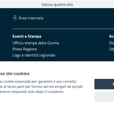
Valuta questo sito
Area riservata
Eventi e Stampa
Ac
Ufficio stampa della Giunta
Di
Press Regione
Obi
Logo e identità regionale
Redazione
Pr
uso dei cookies
Responsabili di pubblicazione
Vai
a cookie essenziali per garantire il suo corretto
A
di terze parti per fornire servizi erogati da portali
 2014/2020 - Asse XI
 saranno impostati solo dopo il consenso.
i di notifica
Feed RSS
Servizi Intranet