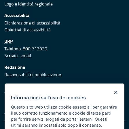
Logo e identità regionale
Accessibilità
Dichiarazione di accessibilità
Obiettivi di accessibilità
URP
Telefono: 800 713939
Scrivici:
email
Redazione
Responsabili di pubblicazione
Protezione civile
×
Vai al sito di Protezione Civile Puglia
Informazioni sull'uso dei cookies
Iniziativa finanziata con risorse del POR Puglia 2014/2020 -
Questo sito web utilizza cookie essenziali per garantire
Asse XI
il suo corretto funzionamento e cookie di terze parti
per fornire servizi erogati da portali esterni. Questi
ultimi saranno impostati solo dopo il consenso.
Note legali