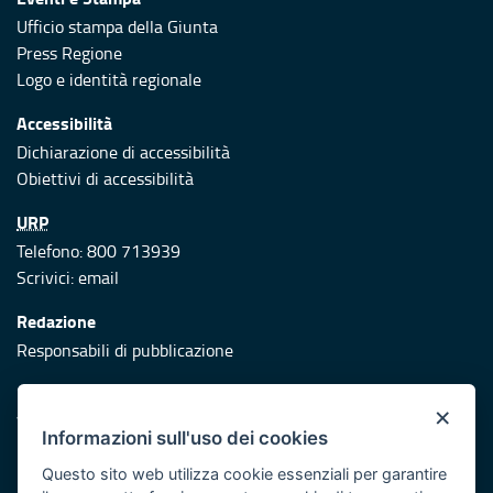
Ufficio stampa della Giunta
Press Regione
Logo e identità regionale
Accessibilità
Dichiarazione di accessibilità
Obiettivi di accessibilità
URP
Telefono: 800 713939
Scrivici:
email
Redazione
Responsabili di pubblicazione
Protezione civile
×
Vai al sito di Protezione Civile Puglia
Informazioni sull'uso dei cookies
Iniziativa finanziata con risorse del POR Puglia 2014/2020 -
Questo sito web utilizza cookie essenziali per garantire