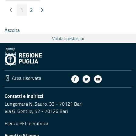
1
2
Pagina Precedente
Pagina Seguente
Pagina
Pagina
Ascolta
Valuta questo sito
Area riservata
Contatti e indirizzi
Lungomare N. Sauro, 33 - 70121 Bari
Via G. Gentile, 52 - 70126 Bari
Elenco PEC
e
Rubrica
Eventi e Stampa