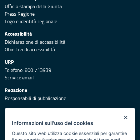
Ufficio stampa della Giunta
Press Regione
Logo e identità regionale
Accessibilità
Dichiarazione di accessibilità
Obiettivi di accessibilità
URP
Telefono: 800 713939
Scrivici:
email
Redazione
Responsabili di pubblicazione
Protezione civile
×
Vai al sito di Protezione Civile Puglia
Informazioni sull'uso dei cookies
Iniziativa finanziata con risorse del POR Puglia 2014/2020 -
Questo sito web utilizza cookie essenziali per garantire
Asse XI
il suo corretto funzionamento e cookie di terze parti