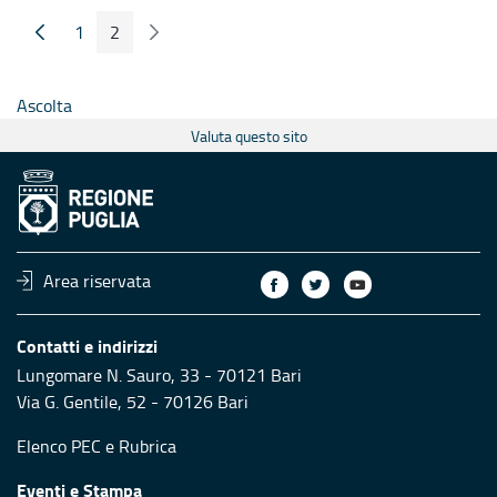
1
2
Pagina Precedente
Pagina Seguente
Pagina
Pagina
Ascolta
Valuta questo sito
Area riservata
Contatti e indirizzi
Lungomare N. Sauro, 33 - 70121 Bari
Via G. Gentile, 52 - 70126 Bari
Elenco PEC
e
Rubrica
Eventi e Stampa