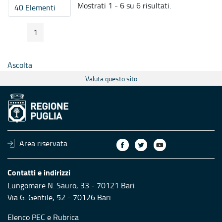
Mostrati 1 - 6 su 6 risultati.
40 Elementi
Per pagina
1
Pagina Precedente
Pagina Seguente
Pagina
Ascolta
Valuta questo sito
Area riservata
Contatti e indirizzi
Lungomare N. Sauro, 33 - 70121 Bari
Via G. Gentile, 52 - 70126 Bari
Elenco PEC
e
Rubrica