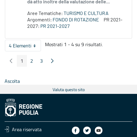
dà atto inoltre della valutazione delle...
Aree Tematiche:
TURISMO E CULTURA
Argomenti:
FONDO DI ROTAZIONE
PR 2021-
2027:
PR 2021-2027
Mostrati 1 - 4 su 9 risultati.
4 Elementi
Per pagina
1
2
3
Pagina Precedente
Pagina Seguente
Pagina
Pagina
Pagina
Ascolta
Valuta questo sito
Area riservata