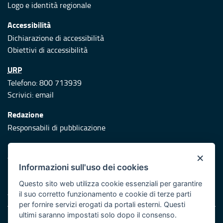
Logo e identità regionale
Accessibilità
Dichiarazione di accessibilità
Obiettivi di accessibilità
URP
Telefono: 800 713939
Scrivici:
email
Redazione
Responsabili di pubblicazione
Protezione civile
×
Vai al sito di Protezione Civile Puglia
Informazioni sull'uso dei cookies
Iniziativa finanziata con risorse del POR Puglia 2014/2020 -
Questo sito web utilizza cookie essenziali per garantire
Asse XI
il suo corretto funzionamento e cookie di terze parti
per fornire servizi erogati da portali esterni. Questi
ultimi saranno impostati solo dopo il consenso.
Note legali