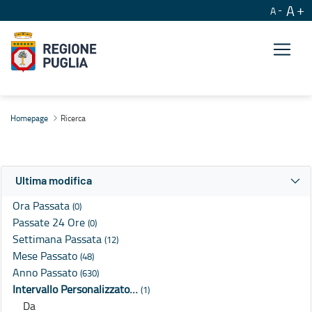
A
A
Ricerca
Homepage
Ricerca
Ultima modifica
Ora Passata
(0)
Passate 24 Ore
(0)
Settimana Passata
(12)
Mese Passato
(48)
Anno Passato
(630)
Intervallo Personalizzato…
(1)
Da