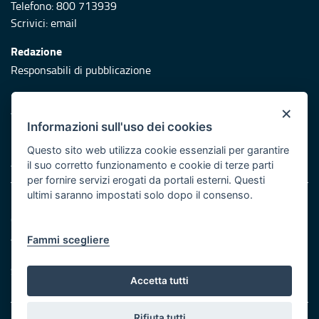
Telefono: 800 713939
Scrivici:
email
Redazione
Responsabili di pubblicazione
Protezione civile
×
Vai al sito di Protezione Civile Puglia
Informazioni sull'uso dei cookies
Iniziativa finanziata con risorse del POR Puglia 2014/2020 -
Questo sito web utilizza cookie essenziali per garantire
Asse XI
il suo corretto funzionamento e cookie di terze parti
per fornire servizi erogati da portali esterni. Questi
ultimi saranno impostati solo dopo il consenso.
Note legali
Cookie e privacy
Atti di notifica
Fammi scegliere
Feed RSS
Servizi Intranet
Accetta tutti
Rifiuta tutti