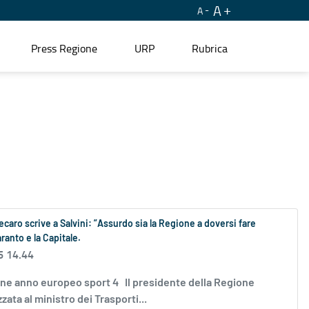
A
A
Press Regione
URP
Rubrica
aro scrive a Salvini: ”Assurdo sia la Regione a doversi fare
ranto e la Capitale.
6 14.44
zione anno europeo sport 4 Il presidente della Regione
ata al ministro dei Trasporti...