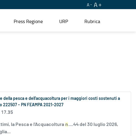
A
A
Press Regione
URP
Rubrica
se della pesca e dell'acquacoltura per i maggiori costi sostenuti a
ento 222507 – PN FEAMPA 2021-2027
 17.35
ttimi, la Pesca e l'Acquacoltura
n
....44 del 30 luglio 2026,
lia...