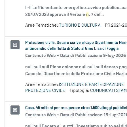
II-III_efficientamto energetico_avviso pubblico_ca
20/07/2026 approva il Verbale
n
. 7 del...
Aree Tematiche:
TURISMO E CULTURA
PR 2021-2
Protezione civile, Decaro scrive al capo Dipartimento Naz
antincendio della flotta di Stato al Gino Lisa di Foggia
Contenuto Web -
Data di Pubblicazione 9-lug-2026
null null null Piena colonna null null null decaro.pn
Capo del Dipartimento della Protezione Civile Naziona
Aree Tematiche:
ISTITUZIONE E PARTECIPAZIONE
PROTEZIONE CIVILE
Tipologia:
COMUNICATI STAM
Casa, 45 milioni per recuperare circa 1.500 alloggi pubblici 
Contenuto Web -
Data di Pubblicazione 15-lug-202
null null Decaro e Leuzzi: “Investiamo subito nel diri