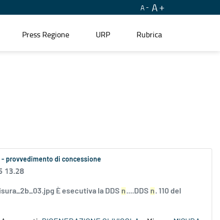
A
A
Press Regione
URP
Rubrica
26 - provvedimento di concessione
6 13.28
sura_2b_03.jpg È esecutiva la DDS
n
....DDS
n
. 110 del