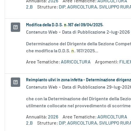
Annualità:
2026
Aree Tematiche:
AGRICOLTURA
2.B
Strutture:
DIP. AGRICOLTURA, SVILUPPO RU
Modifica della D.D.S.
n
.167 del 09/04/2025.
Contenuto Web -
Data di Pubblicazione 2-lug-2026
Determinazione del Dirigente della Sezione Competit
che modifica la D.D.S.
n
. 167/2025...
Aree Tematiche:
AGRICOLTURA
Argomenti:
FILI
Reimpianto ulivi in zona infetta - Determinazione dirigen
Contenuto Web -
Data di Pubblicazione 29-lug-202
che con la Determinazione del Dirigente della Sezi
utilmente collocate nel provvedimento di scorrimen
Annualità:
2026
Aree Tematiche:
AGRICOLTURA
2.B
Strutture:
DIP. AGRICOLTURA, SVILUPPO RU