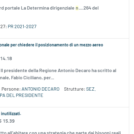
rd portale La Determina dirigenziale
n
....264 del
027:
PR 2021-2027
ionale per chiedere il posizionamento di un mezzo aereo
 14.18
g Il presidente della Regione Antonio Decaro ha scritto al
le, Fabio Ciciliano, per...
Persone:
ANTONIO DECARO
Strutture:
SEZ.
PA DEL PRESIDENTE
inutilizzati.
6 15.39
tto all’abitare con una strategia che parte dai bisogni reali