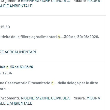
Argomenti:
RIGENERAZIONE OLIVICOLA
Misura:
MISURA
RALE E AMBIENTALE
 15.30
ività delle filiere agroalimentari
n
....309 del 30/06/2026,
ERE AGROALIMENTARI
ziale
n
. 53 del 30.03.26
6 12.34
one Osservatorio Fitosanitario
n
....della delega per le ditte
to...
Argomenti:
RIGENERAZIONE OLIVICOLA
Misura:
MISURA
RALE E AMBIENTALE