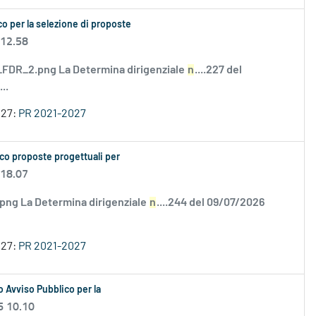
o per la selezione di proposte
 12.58
DR_2.png La Determina dirigenziale
n
....227 del
..
027:
PR 2021-2027
co proposte progettuali per
 18.07
.png La Determina dirigenziale
n
....244 del 09/07/2026
027:
PR 2021-2027
 Avviso Pubblico per la
6 10.10