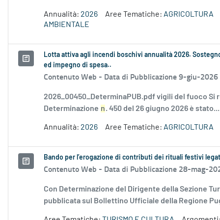
Annualità:
2026
Aree Tematiche:
AGRICOLTURA
AMBIENTALE
Lotta attiva agli incendi boschivi annualità 2026. Sostegno
ed impegno di spesa..
Contenuto Web -
Data di Pubblicazione 9-giu-2026
2026_00450_DeterminaPUB.pdf vigili del fuoco Si
Determinazione
n
. 450 del 26 giugno 2026 è stato...
Annualità:
2026
Aree Tematiche:
AGRICOLTURA
Bando per l’erogazione di contributi dei rituali festivi leg
Contenuto Web -
Data di Pubblicazione 28-mag-20
Con Determinazione del Dirigente della Sezione Tur
pubblicata sul Bollettino Ufficiale della Regione Pug
Aree Tematiche:
TURISMO E CULTURA
Argomenti