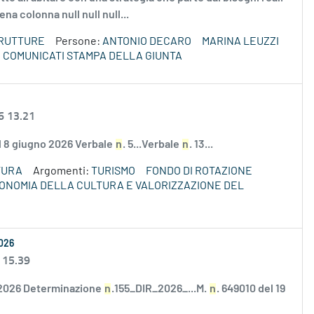
ena colonna null null null...
TRUTTURE
Persone:
ANTONIO DECARO
MARINA LEUZZI
COMUNICATI STAMPA DELLA GIUNTA
6 13.21
el 8 giugno 2026 Verbale
n
. 5...Verbale
n
. 13...
TURA
Argomenti:
TURISMO
FONDO DI ROTAZIONE
ECONOMIA DELLA CULTURA E VALORIZZAZIONE DEL
2026
 15.39
/2026 Determinazione
n
.155_DIR_2026_...M.
n
. 649010 del 19