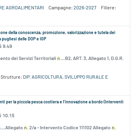
ERE AGROALIMENTARI
Campagne:
2026-2027
Filiere:
sione della conoscenza, promozione, valorizzazione e tutela dei
la pugliesi delle DOP e IGP
6 9.49
to dei Servizi Territoriali
n
....B2, ART. 3, Allegato 1, D.G.R.
Strutture:
DIP. AGRICOLTURA, SVILUPPO RURALE E
i per la piccola pesca costiera e l’innovazione a bordo (Interventi
5 10.15
....Allegato
n
. 2/a - Intervento Codice 111102 Allegato
n
.