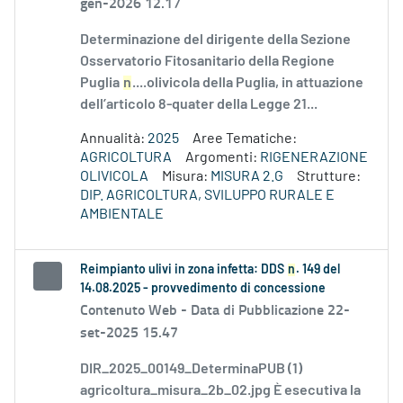
gen-2026 12.17
Determinazione del dirigente della Sezione
Osservatorio Fitosanitario della Regione
Puglia
n
....olivicola della Puglia, in attuazione
dell’articolo 8-quater della Legge 21...
Annualità:
2025
Aree Tematiche:
AGRICOLTURA
Argomenti:
RIGENERAZIONE
OLIVICOLA
Misura:
MISURA 2.G
Strutture:
DIP. AGRICOLTURA, SVILUPPO RURALE E
AMBIENTALE
Reimpianto ulivi in zona infetta: DDS
n
. 149 del
14.08.2025 - provvedimento di concessione
Contenuto Web -
Data di Pubblicazione 22-
set-2025 15.47
DIR_2025_00149_DeterminaPUB (1)
agricoltura_misura_2b_02.jpg È esecutiva la