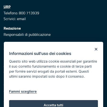
URP
Telefono: 800 713939
Scrivici:
email
Redazione
Responsabili di pubblicazione
Protezione civile
×
Vai al sito di Protezione Civile Puglia
Informazioni sull'uso dei cookies
Iniziativa finanziata con risorse del POR Puglia 2014/2020 -
Questo sito web utilizza cookie essenziali per garantire
Asse XI
il suo corretto funzionamento e cookie di terze parti
per fornire servizi erogati da portali esterni. Questi
ultimi saranno impostati solo dopo il consenso.
Note legali
Cookie e privacy
Atti di notifica
Fammi scegliere
Feed RSS
Servizi Intranet
Accetta tutti