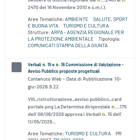
delibere di Giunta regionale dal
n
....2465 al
n
.
2470 del 16 Novembre 2010 e s.m.i.).
Aree Tematiche:
AMBIENTE
SALUTE, SPORT
E BUONA VITA
TURISMO E CULTURA
Strutture:
ARPA - AGENZIA REGIONALE PER
LA PROTEZIONE AMBIENTALE
Tipologia:
COMUNICATI STAMPA DELLA GIUNTA
Verbali
n
. 15 e
n
. 16 Commissione di Valutazione -
Avviso Pubblico proposte progettuali
Contenuto Web -
Data di Pubblicazione 10-
giu-2026 9.22
VIII_ristrutturazione_avviso pubblico_card
portale.png La Determina dirigenziale
n
....175
dell' 08/06/2026 approva i Verbali
n
. 15 dell'
11/05/2026...
Aree Tematiche:
TURISMO E CULTURA
PR