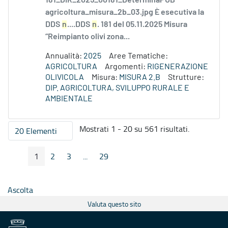
181_DIR_2025_00181_DeterminaPUB
agricoltura_misura_2b_03.jpg È esecutiva la
DDS
n
....DDS
n
. 181 del 05.11.2025 Misura
“Reimpianto olivi zona...
Annualità:
2025
Aree Tematiche:
AGRICOLTURA
Argomenti:
RIGENERAZIONE
OLIVICOLA
Misura:
MISURA 2.B
Strutture:
DIP. AGRICOLTURA, SVILUPPO RURALE E
AMBIENTALE
Mostrati 1 - 20 su 561 risultati.
20 Elementi
Per pagina
1
2
3
...
29
Pagina Precedente
Pagina Seguente
Pagina
Pagina
Pagina
Pagine intermedie
Pagina
Ascolta
Valuta questo sito