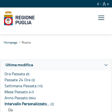
A
A
Ricerca
Homepage
Ricerca
Ultima modifica
Ora Passata
(0)
Passate 24 Ore
(3)
Settimana Passata
(15)
Mese Passato
(47)
Anno Passato
(564)
Intervallo Personalizzato…
(2)
Da