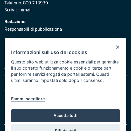
Telefono: 800 713939
Scrivici:
email
Redazione
Responsabili di pubblicazione
Protezione civile
×
Vai al sito di Protezione Civile Puglia
Informazioni sull'uso dei cookies
Iniziativa finanziata con risorse del POR Puglia 2014/2020 -
Questo sito web utilizza cookie essenziali per garantire
Asse XI
il suo corretto funzionamento e cookie di terze parti
per fornire servizi erogati da portali esterni. Questi
ultimi saranno impostati solo dopo il consenso.
Note legali
Cookie e privacy
Atti di notifica
Fammi scegliere
Feed RSS
Servizi Intranet
Accetta tutti
Rifiuta tutti