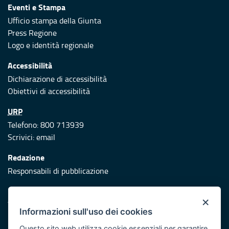
Eventi e Stampa
Ufficio stampa della Giunta
Press Regione
Logo e identità regionale
Accessibilità
Dichiarazione di accessibilità
Obiettivi di accessibilità
URP
Telefono: 800 713939
Scrivici:
email
Redazione
Responsabili di pubblicazione
Protezione civile
×
Vai al sito di Protezione Civile Puglia
Informazioni sull'uso dei cookies
Iniziativa finanziata con risorse del POR Puglia 2014/2020 -
Questo sito web utilizza cookie essenziali per garantire