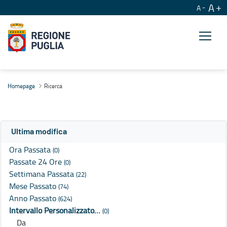
A
A
Ricerca
Homepage
Ricerca
Ultima modifica
Ora Passata
(0)
Passate 24 Ore
(0)
Settimana Passata
(22)
Mese Passato
(74)
Anno Passato
(624)
Intervallo Personalizzato…
(0)
Da