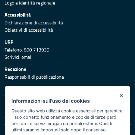
Logo e identità regionale
Accessibilità
Dichiarazione di accessibilità
Obiettivi di accessibilità
URP
Telefono: 800 713939
Scrivici:
email
Redazione
Responsabili di pubblicazione
Protezione civile
×
Vai al sito di Protezione Civile Puglia
Informazioni sull'uso dei cookies
Iniziativa finanziata con risorse del POR Puglia 2014/2020 -
Questo sito web utilizza cookie essenziali per garantire
Asse XI
il suo corretto funzionamento e cookie di terze parti
per fornire servizi erogati da portali esterni. Questi
ultimi saranno impostati solo dopo il consenso.
Note legali