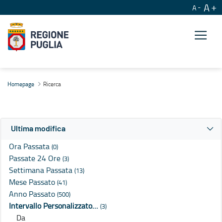
A
A
Ricerca
Homepage
Ricerca
Ultima modifica
Ora Passata
(0)
Passate 24 Ore
(3)
Settimana Passata
(13)
Mese Passato
(41)
Anno Passato
(500)
Intervallo Personalizzato…
(3)
Da