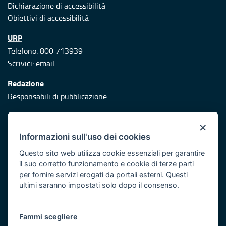
Dichiarazione di accessibilità
Obiettivi di accessibilità
URP
Telefono: 800 713939
Scrivici:
email
Redazione
Responsabili di pubblicazione
Protezione civile
×
Vai al sito di Protezione Civile Puglia
Informazioni sull'uso dei cookies
Iniziativa finanziata con risorse del POR Puglia 2014/2020 -
Questo sito web utilizza cookie essenziali per garantire
Asse XI
il suo corretto funzionamento e cookie di terze parti
per fornire servizi erogati da portali esterni. Questi
ultimi saranno impostati solo dopo il consenso.
Note legali
Cookie e privacy
Atti di notifica
Fammi scegliere