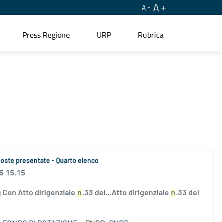
A
A
Press Regione
URP
Rubrica
oposte presentate - Quarto elenco
6 15.15
 Con Atto dirigenziale
n
.33 del...Atto dirigenziale
n
.33 del