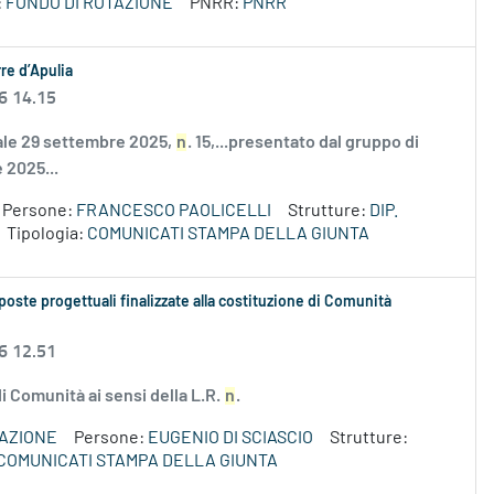
:
FONDO DI ROTAZIONE
PNRR:
PNRR
re d’Apulia
6 14.15
nale 29 settembre 2025,
n
. 15,...presentato dal gruppo di
e 2025...
Persone:
FRANCESCO PAOLICELLI
Strutture:
DIP.
Tipologia:
COMUNICATI STAMPA DELLA GIUNTA
oposte progettuali finalizzate alla costituzione di Comunità
6 12.51
di Comunità ai sensi della L.R.
n
.
VAZIONE
Persone:
EUGENIO DI SCIASCIO
Strutture:
COMUNICATI STAMPA DELLA GIUNTA