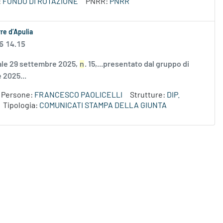
:
FONDO DI ROTAZIONE
PNRR:
PNRR
re d’Apulia
6 14.15
nale 29 settembre 2025,
n
. 15,...presentato dal gruppo di
e 2025...
Persone:
FRANCESCO PAOLICELLI
Strutture:
DIP.
Tipologia:
COMUNICATI STAMPA DELLA GIUNTA