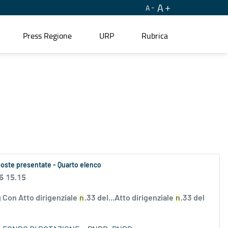
A
A
Press Regione
URP
Rubrica
oposte presentate - Quarto elenco
6 15.15
 Con Atto dirigenziale
n
.33 del...Atto dirigenziale
n
.33 del