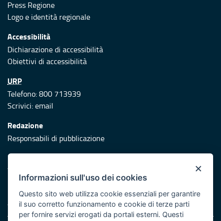
Press Regione
Logo e identità regionale
Accessibilità
Dichiarazione di accessibilità
Obiettivi di accessibilità
URP
Telefono: 800 713939
Scrivici:
email
Redazione
Responsabili di pubblicazione
Protezione civile
×
Vai al sito di Protezione Civile Puglia
Informazioni sull'uso dei cookies
Iniziativa finanziata con risorse del POR Puglia 2014/2020 -
Questo sito web utilizza cookie essenziali per garantire
Asse XI
il suo corretto funzionamento e cookie di terze parti
per fornire servizi erogati da portali esterni. Questi