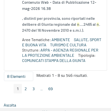
Contenuto Web -
Data di Pubblicazione 12-
mag-2026 16.38
, distinti per provincia, sono riportati nelle
delibere di Giunta regionale dal
n
....2465 al
n
.
2470 del 16 Novembre 2010 e s.m.i.).
Aree Tematiche:
AMBIENTE
SALUTE, SPORT
E BUONA VITA
TURISMO E CULTURA
Strutture:
ARPA - AGENZIA REGIONALE PER
LA PROTEZIONE AMBIENTALE
Tipologia:
COMUNICATI STAMPA DELLA GIUNTA
Mostrati 1 - 8 su 546 risultati.
8 Elementi
Per pagina
1
2
3
...
69
Pagina Precedente
Pagina Seguente
Pagina
Pagina
Pagina
Pagine intermedie
Pagina
Ascolta