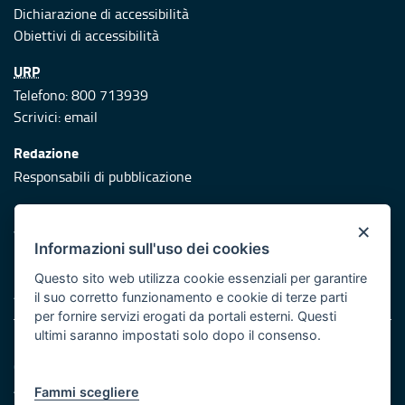
Dichiarazione di accessibilità
Obiettivi di accessibilità
URP
Telefono: 800 713939
Scrivici:
email
Redazione
Responsabili di pubblicazione
Protezione civile
×
Vai al sito di Protezione Civile Puglia
Informazioni sull'uso dei cookies
Iniziativa finanziata con risorse del POR Puglia 2014/2020 -
Questo sito web utilizza cookie essenziali per garantire
Asse XI
il suo corretto funzionamento e cookie di terze parti
per fornire servizi erogati da portali esterni. Questi
ultimi saranno impostati solo dopo il consenso.
Note legali
Cookie e privacy
Atti di notifica
Fammi scegliere