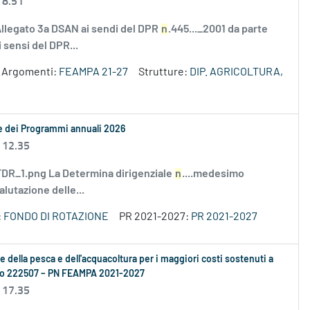
 8.51
Allegato 3a DSAN ai sendi del DPR
n
.445..._2001 da parte
 sensi del DPR...
Argomenti:
FEAMPA 21-27
Strutture:
DIP. AGRICOLTURA,
le dei Programmi annuali 2026
 12.35
R_1.png La Determina dirigenziale
n
....medesimo
alutazione delle...
:
FONDO DI ROTAZIONE
PR 2021-2027:
PR 2021-2027
se della pesca e dell'acquacoltura per i maggiori costi sostenuti a
ento 222507 – PN FEAMPA 2021-2027
 17.35