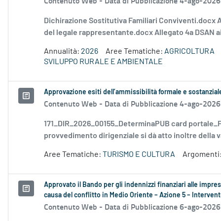
Contenuto Web -
Data di Pubblicazione 4-ago-2026
Dichirazione Sostitutiva Familiari Conviventi.docx 
del legale rappresentante.docx Allegato 4a DSAN ai
Annualità:
2026
Aree Tematiche:
AGRICOLTURA
SVILUPPO RURALE E AMBIENTALE
Approvazione esiti dell’ammissibilità formale e sostanzia
Contenuto Web -
Data di Pubblicazione 4-ago-2026
171_DIR_2026_00155_DeterminaPUB card portale_FD
provvedimento dirigenziale si dà atto inoltre della v
Aree Tematiche:
TURISMO E CULTURA
Argomenti
Approvato il Bando per gli indennizzi finanziari alle impre
causa del conflitto in Medio Oriente – Azione 5 – Interv
Contenuto Web -
Data di Pubblicazione 6-ago-2026