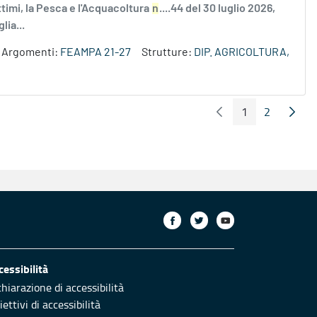
ttimi, la Pesca e l'Acquacoltura
n
....44 del 30 luglio 2026,
lia...
Argomenti:
FEAMPA 21-27
Strutture:
DIP. AGRICOLTURA,
1
2
Pagina Precedente
Pagin
Pagina
Pagina
cessibilità
chiarazione di accessibilità
ettivi di accessibilità