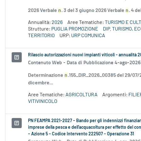
2026 Verbale
n
. 3 del 3 giugno 2026 Verbale
n
. 4 d
Annualità:
2026
Aree Tematiche:
TURISMO E CUL
Strutture:
PUGLIA PROMOZIONE
DIP. TURISMO, 
TERRITORIO
URP:
URP COMUNICA
Rilascio autorizzazioni nuovi impianti viticoli - annualità 
Contenuto Web -
Data di Pubblicazione 4-ago-2026
Determinazione
n
.155_DIR_2026_00385 del 29/07
dicembre...
Aree Tematiche:
AGRICOLTURA
Argomenti:
FILI
VITIVINICOLO
PN FEAMPA 2021-2027 – Bando per gli indennizzi finanziari
imprese della pesca e dell'acquacoltura per effetto del conf
– Azione 5 – Codice Intervento 222507 – Operazione 31