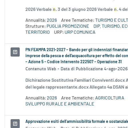
2026 Verbale
n
. 3 del 3 giugno 2026 Verbale
n
. 4 d
Annualità:
2026
Aree Tematiche:
TURISMO E CUL
Strutture:
PUGLIA PROMOZIONE
DIP. TURISMO, 
TERRITORIO
URP:
URP COMUNICA
PN FEAMPA 2021-2027 – Bando per gli indennizzi finanziari
imprese della pesca e dell'acquacoltura per effetto del conf
– Azione 5 – Codice Intervento 222507 – Operazione 31
Contenuto Web -
Data di Pubblicazione 4-ago-2026
Dichirazione Sostitutiva Familiari Conviventi.docx 
del legale rappresentante.docx Allegato 4a DSAN ai
Annualità:
2026
Aree Tematiche:
AGRICOLTURA
SVILUPPO RURALE E AMBIENTALE
Approvazione esiti dell’ammissibilità formale e sostanzia