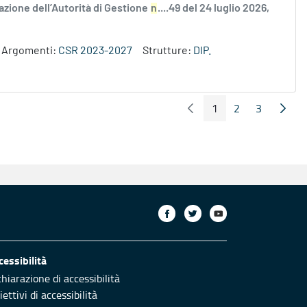
zione dell’Autorità di Gestione
n
....49 del 24 luglio 2026,
Argomenti:
CSR 2023-2027
Strutture:
DIP.
1
2
3
Pagina Precedente
Pagin
Pagina
Pagina
Pagina
cessibilità
chiarazione di accessibilità
ettivi di accessibilità