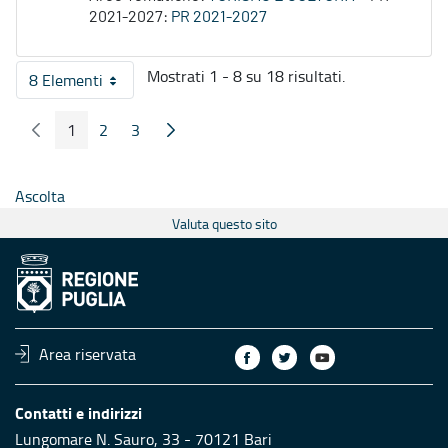
2021-2027:
PR 2021-2027
Mostrati 1 - 8 su 18 risultati.
8 Elementi
Per pagina
1
2
3
Pagina Precedente
Pagina Seguente
Pagina
Pagina
Pagina
Ascolta
Valuta questo sito
Area riservata
Contatti e indirizzi
Lungomare N. Sauro, 33 - 70121 Bari