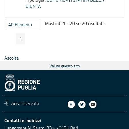
Tipologia:
COMUNICATI STAMPA DELLA
GIUNTA
Mostrati 1 - 20 su 20 risultati.
40 Elementi
Per pagina
1
Pagina Precedente
Pagina Seguente
Pagina
Ascolta
Valuta questo sito
Area riservata
Contatti e indirizzi
Lungomare N. Sauro, 33 - 70121 Bari