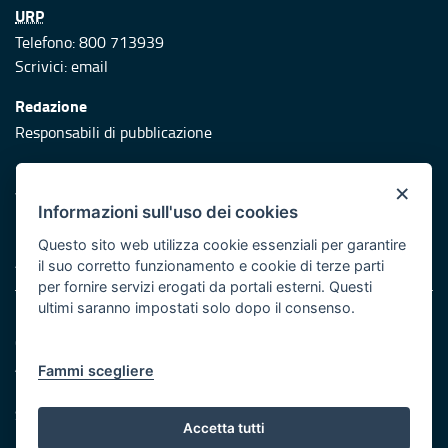
URP
Telefono: 800 713939
Scrivici:
email
Redazione
Responsabili di pubblicazione
Protezione civile
×
Vai al sito di Protezione Civile Puglia
Informazioni sull'uso dei cookies
Iniziativa finanziata con risorse del POR Puglia 2014/2020 -
Questo sito web utilizza cookie essenziali per garantire
Asse XI
il suo corretto funzionamento e cookie di terze parti
per fornire servizi erogati da portali esterni. Questi
ultimi saranno impostati solo dopo il consenso.
Note legali
Cookie e privacy
Atti di notifica
Fammi scegliere
Feed RSS
Servizi Intranet
Accetta tutti