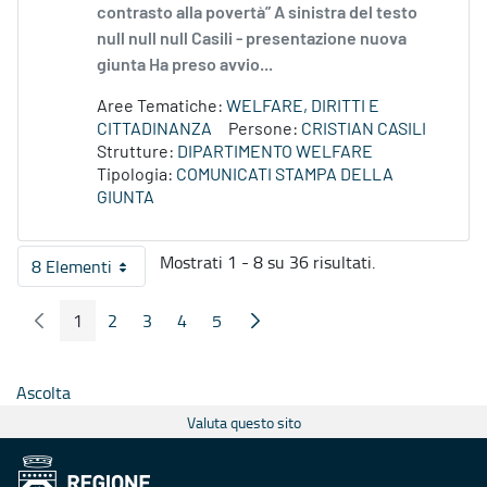
contrasto alla povertà” A sinistra del testo
null null null Casili - presentazione nuova
giunta Ha preso avvio...
Aree Tematiche:
WELFARE, DIRITTI E
CITTADINANZA
Persone:
CRISTIAN CASILI
Strutture:
DIPARTIMENTO WELFARE
Tipologia:
COMUNICATI STAMPA DELLA
GIUNTA
Mostrati 1 - 8 su 36 risultati.
8 Elementi
Per pagina
1
2
3
4
5
Pagina Precedente
Pagina Seguente
Pagina
Pagina
Pagina
Pagina
Pagina
Ascolta
Valuta questo sito