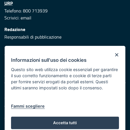
URP
Telefono: 800 713939
Scrivici:
email
Redazione
Responsabili di pubblicazione
Protezione civile
×
Vai al sito di Protezione Civile Puglia
Informazioni sull'uso dei cookies
Iniziativa finanziata con risorse del POR Puglia 2014/2020 -
Questo sito web utilizza cookie essenziali per garantire
Asse XI
il suo corretto funzionamento e cookie di terze parti
per fornire servizi erogati da portali esterni. Questi
ultimi saranno impostati solo dopo il consenso.
Note legali
Cookie e privacy
Atti di notifica
Fammi scegliere
Feed RSS
Servizi Intranet
Accetta tutti