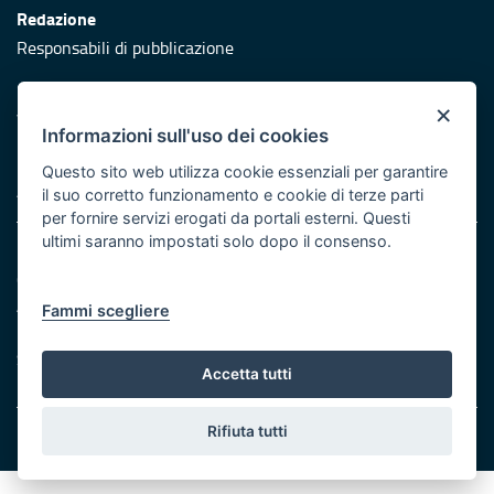
Redazione
Responsabili di pubblicazione
Protezione civile
×
Vai al sito di Protezione Civile Puglia
Informazioni sull'uso dei cookies
Iniziativa finanziata con risorse del POR Puglia 2014/2020 -
Questo sito web utilizza cookie essenziali per garantire
Asse XI
il suo corretto funzionamento e cookie di terze parti
per fornire servizi erogati da portali esterni. Questi
ultimi saranno impostati solo dopo il consenso.
Note legali
Cookie e privacy
Atti di notifica
Fammi scegliere
Feed RSS
Servizi Intranet
Accetta tutti
Rifiuta tutti
© Regione Puglia