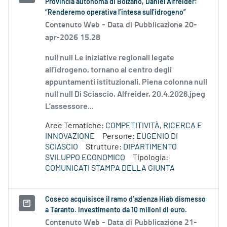
Provincia autonoma di Bolzano, Daniel Alfreider:
“Renderemo operativa l’intesa sull’idrogeno”
Contenuto Web -
Data di Pubblicazione 20-
apr-2026 15.28
null null Le iniziative regionali legate
all’idrogeno, tornano al centro degli
appuntamenti istituzionali. Piena colonna null
null null Di Sciascio, Alfreider, 20.4.2026.jpeg
L’assessore...
Aree Tematiche:
COMPETITIVITÀ, RICERCA E
INNOVAZIONE
Persone:
EUGENIO DI
SCIASCIO
Strutture:
DIPARTIMENTO
SVILUPPO ECONOMICO
Tipologia:
COMUNICATI STAMPA DELLA GIUNTA
Coseco acquisisce il ramo d’azienza Hiab dismesso
a Taranto. Investimento da 10 milioni di euro.
Contenuto Web -
Data di Pubblicazione 21-