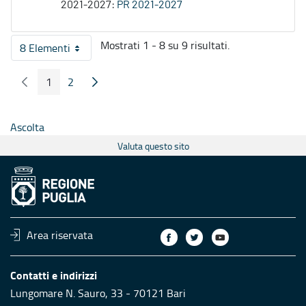
2021-2027:
PR 2021-2027
Mostrati 1 - 8 su 9 risultati.
8 Elementi
Per pagina
1
2
Pagina Precedente
Pagina Seguente
Pagina
Pagina
Ascolta
Valuta questo sito
Area riservata
Contatti e indirizzi
Lungomare N. Sauro, 33 - 70121 Bari