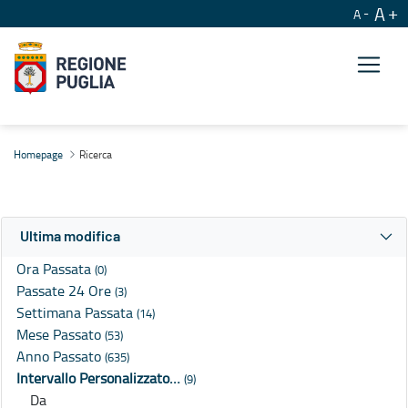
A
A
Ricerca
Homepage
Ricerca
Ultima modifica
Ora Passata
(0)
Passate 24 Ore
(3)
Settimana Passata
(14)
Mese Passato
(53)
Anno Passato
(635)
Intervallo Personalizzato…
(9)
Da