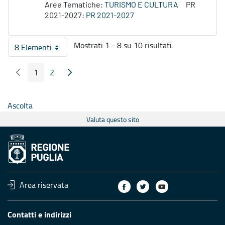
Aree Tematiche:
TURISMO E CULTURA
PR
2021-2027:
PR 2021-2027
Mostrati 1 - 8 su 10 risultati.
8 Elementi
Per pagina
1
2
Pagina Precedente
Pagina Seguente
Pagina
Pagina
Ascolta
Valuta questo sito
Area riservata
Contatti e indirizzi