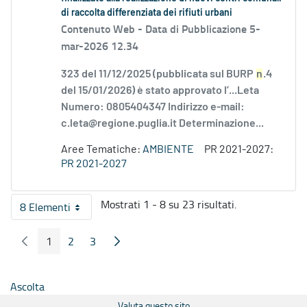
di raccolta differenziata dei rifiuti urbani
Contenuto Web -
Data di Pubblicazione 5-
mar-2026 12.34
323 del 11/12/2025 (pubblicata sul BURP
n
.4
del 15/01/2026) è stato approvato l’...Leta
Numero: 0805404347 Indirizzo e-mail:
c.leta@regione.puglia.it Determinazione...
Aree Tematiche:
AMBIENTE
PR 2021-2027:
PR 2021-2027
Mostrati 1 - 8 su 23 risultati.
8 Elementi
Per pagina
1
2
3
Pagina Precedente
Pagina Seguente
Pagina
Pagina
Pagina
Ascolta
Valuta questo sito