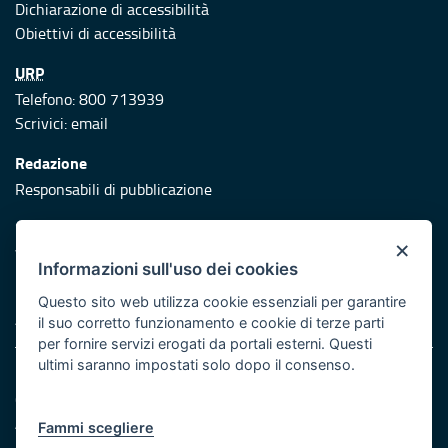
Dichiarazione di accessibilità
Obiettivi di accessibilità
URP
Telefono: 800 713939
Scrivici:
email
Redazione
Responsabili di pubblicazione
Protezione civile
×
Vai al sito di Protezione Civile Puglia
Informazioni sull'uso dei cookies
Iniziativa finanziata con risorse del POR Puglia 2014/2020 -
Questo sito web utilizza cookie essenziali per garantire
Asse XI
il suo corretto funzionamento e cookie di terze parti
per fornire servizi erogati da portali esterni. Questi
ultimi saranno impostati solo dopo il consenso.
Note legali
Cookie e privacy
Atti di notifica
Fammi scegliere
Feed RSS