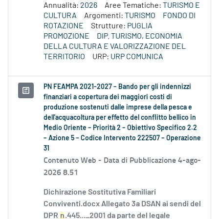
Annualità:
2026
Aree Tematiche:
TURISMO E
CULTURA
Argomenti:
TURISMO
FONDO DI
ROTAZIONE
Strutture:
PUGLIA
PROMOZIONE
DIP. TURISMO, ECONOMIA
DELLA CULTURA E VALORIZZAZIONE DEL
TERRITORIO
URP:
URP COMUNICA
PN FEAMPA 2021-2027 – Bando per gli indennizzi
finanziari a copertura dei maggiori costi di
produzione sostenuti dalle imprese della pesca e
dell'acquacoltura per effetto del conflitto bellico in
Medio Oriente – Priorità 2 – Obiettivo Specifico 2.2
– Azione 5 – Codice Intervento 222507 – Operazione
31
Contenuto Web -
Data di Pubblicazione 4-ago-
2026 8.51
Dichirazione Sostitutiva Familiari
Conviventi.docx Allegato 3a DSAN ai sendi del
DPR
n
.445..._2001 da parte del legale