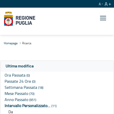
A
A
Ricerca
Homepage
Ricerca
Ultima modifica
Ora Passata
(0)
Passate 24 Ore
(0)
Settimana Passata
(18)
Mese Passato
(70)
Anno Passato
(951)
Intervallo Personalizzato…
(11)
Da