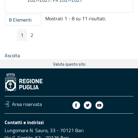
2021-2027:
PR 2021-2027
Mostrati 1 - 8 su 11 risultati.
8 Elementi
Per pagina
1
2
Pagina Precedente
Pagina Seguente
Pagina
Pagina
Ascolta
Valuta questo sito
Area riservata
Contatti e indirizzi
Lungomare N. Sauro, 33 - 70121 Bari
Via G. Gentile, 52 - 70126 Bari