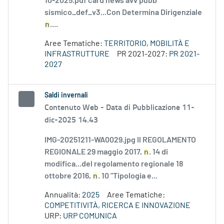
10-2025.pdf card news avv pubb
sismico_def_v3...Con Determina Dirigenziale
n
....
Aree Tematiche:
TERRITORIO, MOBILITÀ E
INFRASTRUTTURE
PR 2021-2027:
PR 2021-
2027
Saldi invernali
Contenuto Web -
Data di Pubblicazione 11-
dic-2025 14.43
IMG-20251211-WA0029.jpg Il REGOLAMENTO
REGIONALE 29 maggio 2017,
n
. 14 di
modifica...del regolamento regionale 18
ottobre 2016,
n
. 10 "Tipologia e...
Annualità:
2025
Aree Tematiche:
COMPETITIVITÀ, RICERCA E INNOVAZIONE
URP:
URP COMUNICA