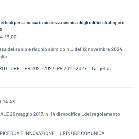
ettuali per la messa in sicurezza sismica degli edifici strategici e
io
24 15.00
esa del suolo e rischio sismico
n
....del 12 novembre 2024,
lia...
TRUTTURE
PR 2021-2027:
PR 2021-2027
Target di
5 14.43
ALE 29 maggio 2017,
n
. 14 di modifica...del regolamento
 RICERCA E INNOVAZIONE
URP:
URP COMUNICA