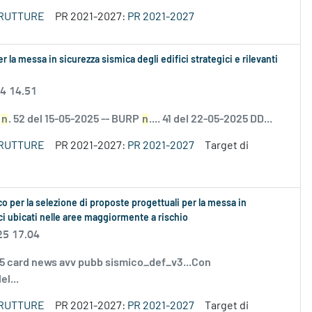
TRUTTURE
PR 2021-2027:
PR 2021-2027
 la messa in sicurezza sismica degli edifici strategici e rilevanti
24 14.51
D
n
. 52 del 15-05-2025 -- BURP
n
.... 41 del 22-05-2025 DD...
TRUTTURE
PR 2021-2027:
PR 2021-2027
Target di
 per la selezione di proposte progettuali per la messa in
lici ubicati nelle aree maggiormente a rischio
25 17.04
25 card news avv pubb sismico_def_v3...Con
l...
TRUTTURE
PR 2021-2027:
PR 2021-2027
Target di