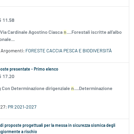
5 11.58
 Via Cardinale Agostino Ciasca
n
....Forestali iscritte all'albo
onale...
Argomenti:
FORESTE CACCIA PESCA E BIODIVERSITÀ
roposte presentate - Primo elenco
5 17.20
Con Determinazione dirigenziale
n
....Determinazione
027:
PR 2021-2027
 di proposte progettuali per la messa in sicurezza sismica degli
aggiormente a rischio