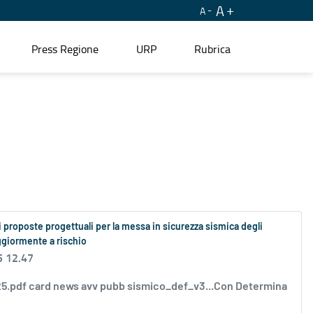
A
A
Press Regione
URP
Rubrica
i proposte progettuali per la messa in sicurezza sismica degli
aggiormente a rischio
5 12.47
025.pdf card news avv pubb sismico_def_v3...Con Determina