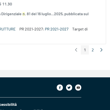
5 11.30
 Dirigenziale
n
. 81 del 16 luglio...2025, pubblicata sul
TRUTTURE
PR 2021-2027:
PR 2021-2027
Target di
1
2
Pagina Precedente
Pagin
Pagina
Pagina
cessibilità