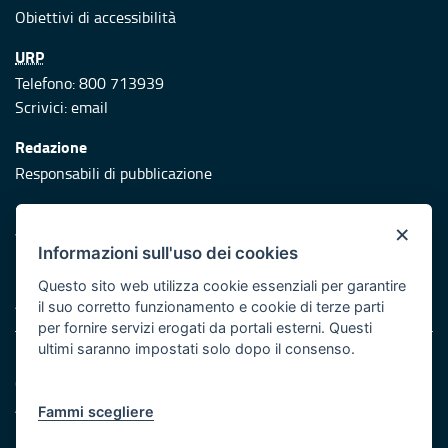
Obiettivi di accessibilità
URP
Telefono: 800 713939
Scrivici:
email
Redazione
Responsabili di pubblicazione
Protezione civile
×
Vai al sito di Protezione Civile Puglia
Informazioni sull'uso dei cookies
Iniziativa finanziata con risorse del POR Puglia 2014/2020 -
Questo sito web utilizza cookie essenziali per garantire
Asse XI
il suo corretto funzionamento e cookie di terze parti
per fornire servizi erogati da portali esterni. Questi
ultimi saranno impostati solo dopo il consenso.
Note legali
Cookie e privacy
Atti di notifica
Fammi scegliere
Feed RSS