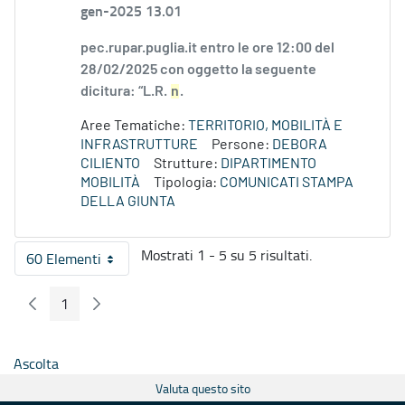
gen-2025 13.01
pec.rupar.puglia.it entro le ore 12:00 del
28/02/2025 con oggetto la seguente
dicitura: “L.R.
n
.
Aree Tematiche:
TERRITORIO, MOBILITÀ E
INFRASTRUTTURE
Persone:
DEBORA
CILIENTO
Strutture:
DIPARTIMENTO
MOBILITÀ
Tipologia:
COMUNICATI STAMPA
DELLA GIUNTA
Mostrati 1 - 5 su 5 risultati.
60 Elementi
Per pagina
1
Pagina Precedente
Pagina Seguente
Pagina
Ascolta
Valuta questo sito