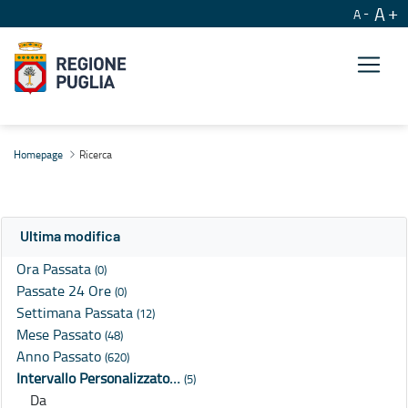
A
A
Ricerca
Homepage
Ricerca
Ultima modifica
Ora Passata
(0)
Passate 24 Ore
(0)
Settimana Passata
(12)
Mese Passato
(48)
Anno Passato
(620)
Intervallo Personalizzato…
(5)
Da