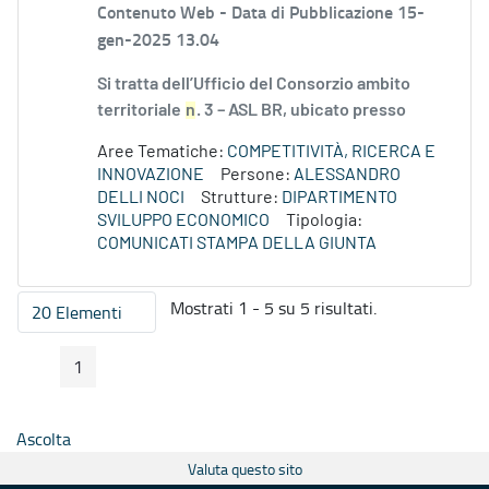
Contenuto Web -
Data di Pubblicazione 15-
gen-2025 13.04
Si tratta dell’Ufficio del Consorzio ambito
territoriale
n
. 3 – ASL BR, ubicato presso
Aree Tematiche:
COMPETITIVITÀ, RICERCA E
INNOVAZIONE
Persone:
ALESSANDRO
DELLI NOCI
Strutture:
DIPARTIMENTO
SVILUPPO ECONOMICO
Tipologia:
COMUNICATI STAMPA DELLA GIUNTA
Mostrati 1 - 5 su 5 risultati.
20 Elementi
Per pagina
1
Pagina Precedente
Pagina Seguente
Pagina
Ascolta
Valuta questo sito