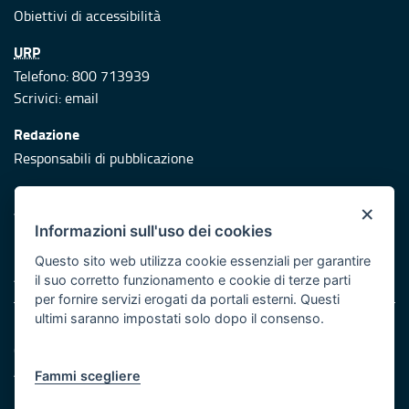
Obiettivi di accessibilità
URP
Telefono: 800 713939
Scrivici:
email
Redazione
Responsabili di pubblicazione
Protezione civile
×
Vai al sito di Protezione Civile Puglia
Informazioni sull'uso dei cookies
Iniziativa finanziata con risorse del POR Puglia 2014/2020 -
Questo sito web utilizza cookie essenziali per garantire
Asse XI
il suo corretto funzionamento e cookie di terze parti
per fornire servizi erogati da portali esterni. Questi
ultimi saranno impostati solo dopo il consenso.
Note legali
Cookie e privacy
Atti di notifica
Fammi scegliere
Feed RSS