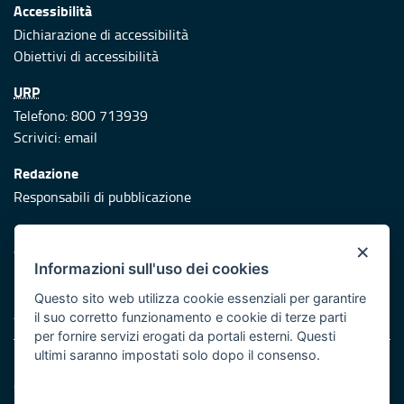
Accessibilità
Dichiarazione di accessibilità
Obiettivi di accessibilità
URP
Telefono: 800 713939
Scrivici:
email
Redazione
Responsabili di pubblicazione
Protezione civile
×
Vai al sito di Protezione Civile Puglia
Informazioni sull'uso dei cookies
Iniziativa finanziata con risorse del POR Puglia 2014/2020 -
Questo sito web utilizza cookie essenziali per garantire
Asse XI
il suo corretto funzionamento e cookie di terze parti
per fornire servizi erogati da portali esterni. Questi
ultimi saranno impostati solo dopo il consenso.
Note legali
Cookie e privacy