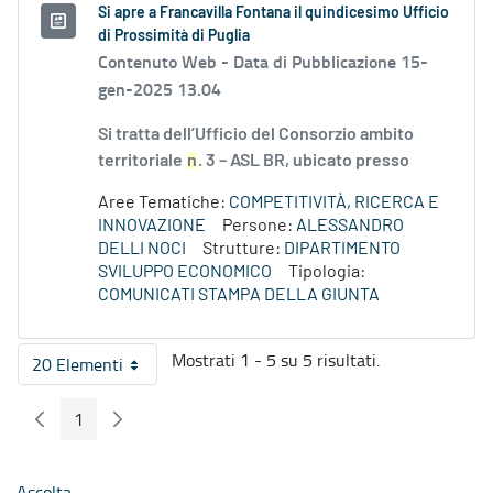
Si apre a Francavilla Fontana il quindicesimo Ufficio
di Prossimità di Puglia
Contenuto Web -
Data di Pubblicazione 15-
gen-2025 13.04
Si tratta dell’Ufficio del Consorzio ambito
territoriale
n
. 3 – ASL BR, ubicato presso
Aree Tematiche:
COMPETITIVITÀ, RICERCA E
INNOVAZIONE
Persone:
ALESSANDRO
DELLI NOCI
Strutture:
DIPARTIMENTO
SVILUPPO ECONOMICO
Tipologia:
COMUNICATI STAMPA DELLA GIUNTA
Mostrati 1 - 5 su 5 risultati.
20 Elementi
Per pagina
1
Pagina Precedente
Pagina Seguente
Pagina
Ascolta